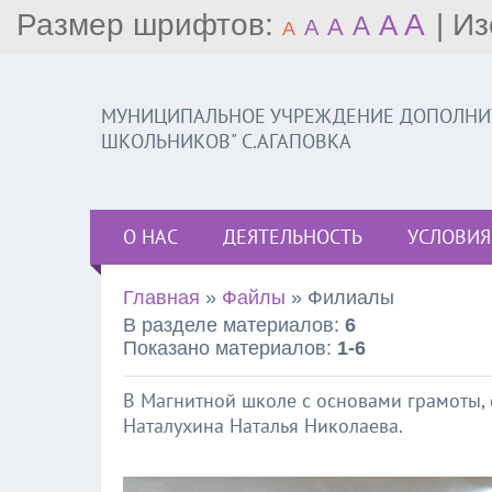
Размер шрифтов:
A
|
Из
A
A
A
A
A
МУНИЦИПАЛЬНОЕ УЧРЕЖДЕНИЕ ДОПОЛНИТ
ШКОЛЬНИКОВ" С.АГАПОВКА
О НАС
ДЕЯТЕЛЬНОСТЬ
УСЛОВИЯ
Главная
»
Файлы
» Филиалы
В разделе материалов
:
6
Показано материалов
:
1-6
В Магнитной школе с основами грамоты, 
Наталухина Наталья Николаева.