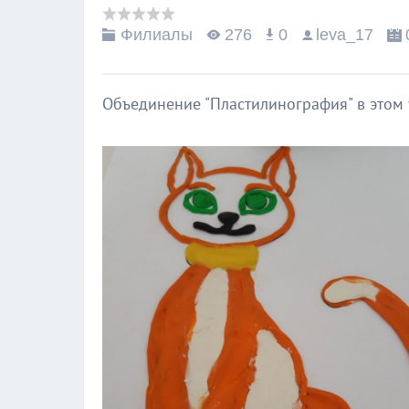
Филиалы
276
0
leva_17
Объединение "Пластилинография" в этом 