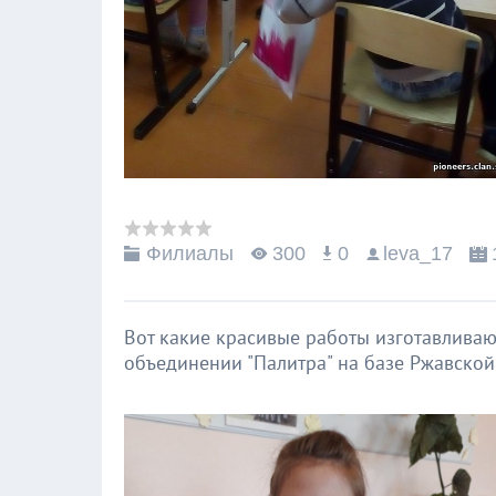
Филиалы
300
0
leva_17
Вот какие красивые работы изготавлива
объединении "Палитра" на базе Ржавской