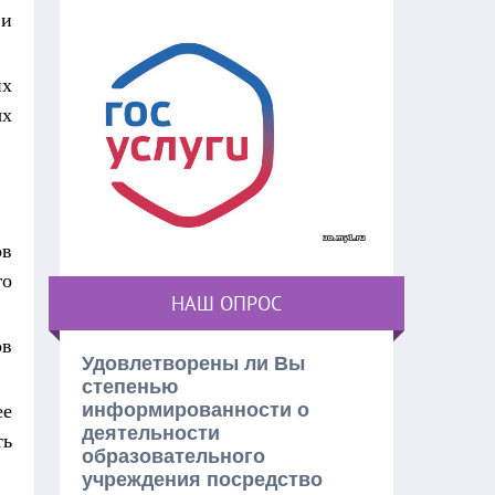
 и
их
ых
ов
го
НАШ ОПРОС
ов
Удовлетворены ли Вы
степенью
информированности о
ее
деятельности
ть
образовательного
учреждения посредство