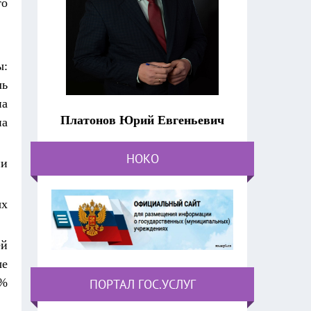
то
ы:
ль
на
Платонов Юрий Евгеньевич
на
НОКО
ии
ых
ей
ые
 %
ПОРТАЛ ГОС.УСЛУГ