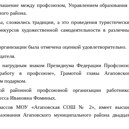
оглашение между профсоюзом, Управлением образования
ого района.
, сложились традиции, а это проведения туристическ
онкурсов художественной самодеятельности в различн
организации была отмечена оценкой удовлетворительно.
дателя.
а нагрудным знаком Президиума Федерации Профсоюз
работу в профсоюзе», Грамотой главы Агаповско
м подарком.
кой районной профсоюзной организации работник
несса Ивановна Фоминых.
 классов МОУ «Агаповская СОШ № 2», имеет высш
разования Агаповского муниципального района двадца