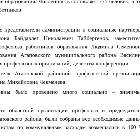
 образования. Численность составляет 775 человек, а э
ботников.
е представители администрации и социальные партнер
йона Байдавлет Николаевич Тайбергенов, заместите
Профсоюза работников образования Людмила Семенов
зования Агаповского муниципального района Васили
х профсоюзных организаций, делегаты конференции.
теля Агаповской районной профсоюзной организац
ина Михайловна Чекменева.
овны было проведено много социально – значим
оте областной организации профсоюза и председател
повского района, были собраны все необходимые данн
алистам по коммунальным расходам возмещались в 100