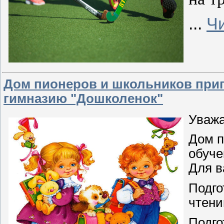
...
Ч
Дом пионеров и школьников приг
гимназию "Дошколенок"
Уважа
Дом п
обуче
Для в
Подго
чтени
Подго