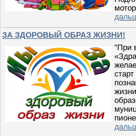
мотор
даль
ЗА ЗДОРОВЫЙ ОБРАЗ ЖИЗНИ!
"При 
«Здра
желае
старт
позна
жизни
образ
муниц
пионе
даль