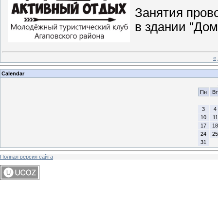
Занятия прово
в здании "До
«
Calendar
Пн
Вт
3
4
10
11
17
18
24
25
31
Полная версия сайта