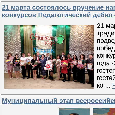
21 марта состоялось вручение н
конкурсов Педагогический дебют- 
21 ма
тради
подве
побед
конку
года 
госте
госте
ко
...
Муниципальный этап всероссийско