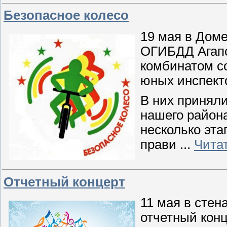
Безопасное колесо
19 мая в Доме
ОГИБДД Агапо
комбинатом с
юных инспекто
В них приняли
нашего район
несколько эта
прави
...
Чита
Отчетный концерт
11 мая в стен
отчетный конц