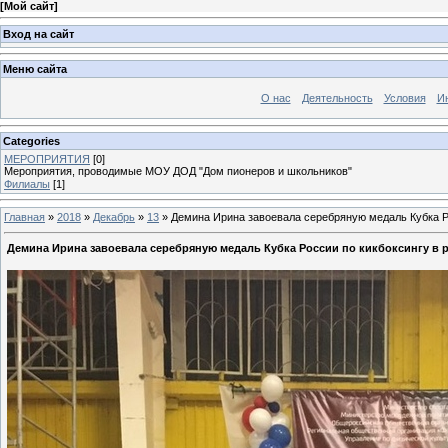
[
Мой сайт
]
Вход на сайт
Меню сайта
О нас
Деятельность
Условия
И
Categories
МЕРОПРИЯТИЯ
[0]
Мероприятия, проводимые МОУ ДОД "Дом пионеров и школьников"
Филиалы
[1]
Главная
»
2018
»
Декабрь
»
13
» Демина Ирина завоевала серебряную медаль Кубка Росс
Демина Ирина завоевала серебряную медаль Кубка России по кикбоксингу в разд