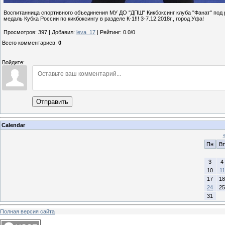
Воспитанница спортивного объединения МУ ДО "ДПШ" Кикбоксинг клуба "Фанат" под 
медаль Кубка России по кикбоксингу в разделе К-1!!! 3-7.12.2018г., город Уфа!
Просмотров
:
397
|
Добавил
:
leva_17
|
Рейтинг
:
0.0
/
0
Всего комментариев
:
0
Войдите:
Отправить
Calendar
Пн
Вт
3
4
10
11
17
18
24
25
31
Полная версия сайта