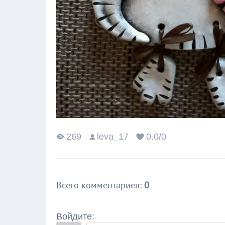
269
leva_17
0.0
/
0
Всего комментариев
:
0
Войдите: