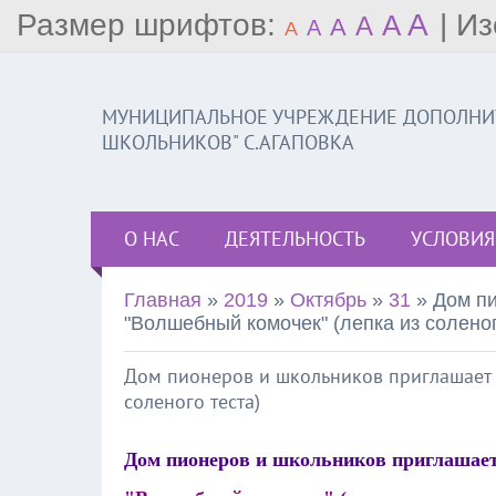
Размер шрифтов:
A
|
Из
A
A
A
A
A
МУНИЦИПАЛЬНОЕ УЧРЕЖДЕНИЕ ДОПОЛНИТ
ШКОЛЬНИКОВ" С.АГАПОВКА
О НАС
ДЕЯТЕЛЬНОСТЬ
УСЛОВИЯ
Главная
»
2019
»
Октябрь
»
31
» Дом пи
"Волшебный комочек" (лепка из соленог
Дом пионеров и школьников приглашает 
соленого теста)
Дом пионеров и школьников приглашает