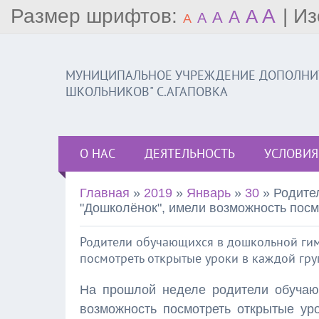
Размер шрифтов:
A
|
Из
A
A
A
A
A
МУНИЦИПАЛЬНОЕ УЧРЕЖДЕНИЕ ДОПОЛНИТ
ШКОЛЬНИКОВ" С.АГАПОВКА
О НАС
ДЕЯТЕЛЬНОСТЬ
УСЛОВИЯ
Главная
»
2019
»
Январь
»
30
» Родите
"Дошколёнок", имели возможность посм
Родители обучающихся в дошкольной гим
посмотреть открытые уроки в каждой гру
На прошлой неделе родители обучаю
возможность посмотреть открытые уро