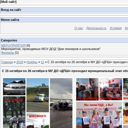
[
Мой сайт
]
Вход на сайт
Меню сайта
О нас
Деятельность
Условия
И
Categories
МЕРОПРИЯТИЯ
[0]
Мероприятия, проводимые МОУ ДОД "Дом пионеров и школьников"
Филиалы
[1]
Главная
»
2018
»
Ноябрь
»
11
» С 15 октября по 26 октября в МУ ДО «ДПШ» проходил 
С 15 октября по 26 октября в МУ ДО «ДПШ» проходил муниципальный этап обл