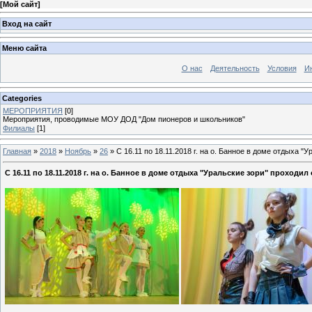
[
Мой сайт
]
Вход на сайт
Меню сайта
О нас
Деятельность
Условия
И
Categories
МЕРОПРИЯТИЯ
[0]
Мероприятия, проводимые МОУ ДОД "Дом пионеров и школьников"
Филиалы
[1]
Главная
»
2018
»
Ноябрь
»
26
» С 16.11 по 18.11.2018 г. на о. Банное в доме отдыха 
С 16.11 по 18.11.2018 г. на о. Банное в доме отдыха "Уральские зори" проход