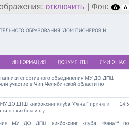
ображения:
отключить
|
Фон:
A
A
ЕЛЬНОГО ОБРАЗОВАНИЯ "ДОМ ПИОНЕРОВ И
ИНФОРМАЦИЯ
ДОКУМЕНТЫ
СМИ О НАС
танники спортивного объединения МУ ДО ДПШ
яли участие в Чип Челябинской области по
МУ ДО ДПШ кикбоксинг клуба "Фанат" приняли
14:
сти по кикбоксингу
нения МУ ДО ДПШ кикбоксинг клуба "Фанат" п