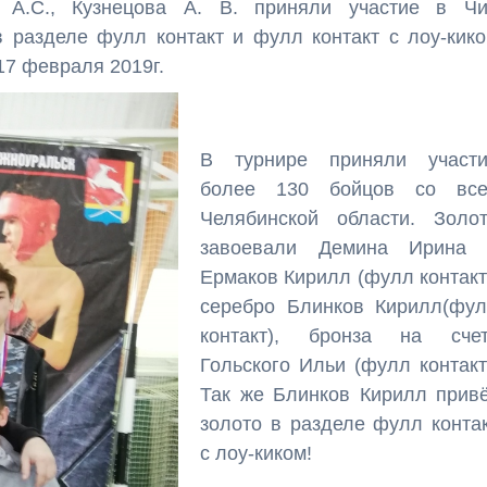
 А.С., Кузнецова А. В. приняли участие в Ч
в разделе фулл контакт и фулл контакт с лоу-кик
17 февраля 2019г.
В турнире приняли участи
более 130 бойцов со все
Челябинской области. Золо
завоевали Демина Ирина 
Ермаков Кирилл (фулл контакт
серебро Блинков Кирилл(фу
контакт), бронза на счет
Гольского Ильи (фулл контакт
Так же Блинков Кирилл прив
золото в разделе фулл конта
с лоу-киком!