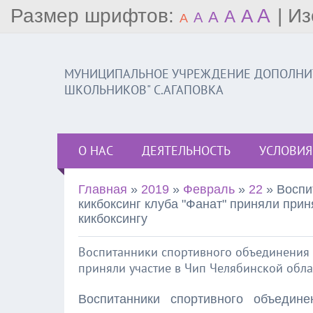
Размер шрифтов:
A
|
Из
A
A
A
A
A
МУНИЦИПАЛЬНОЕ УЧРЕЖДЕНИЕ ДОПОЛНИТ
ШКОЛЬНИКОВ" С.АГАПОВКА
О НАС
ДЕЯТЕЛЬНОСТЬ
УСЛОВИЯ
Главная
»
2019
»
Февраль
»
22
» Воспи
кикбоксинг клуба "Фанат" приняли прин
кикбоксингу
Воспитанники спортивного объединения 
приняли участие в Чип Челябинской обла
Воспитанники спортивного объеди