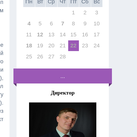
Пн
Вт
Ср
Чт
Пт
Сб
Вс
ип
ом
1
2
3
4
5
6
7
8
9
10
11
12
13
14
15
16
17
е
18
19
20
21
22
23
24
й
25
26
27
28
то
и
...
),
лл
Директор
у
).
ёз
кт