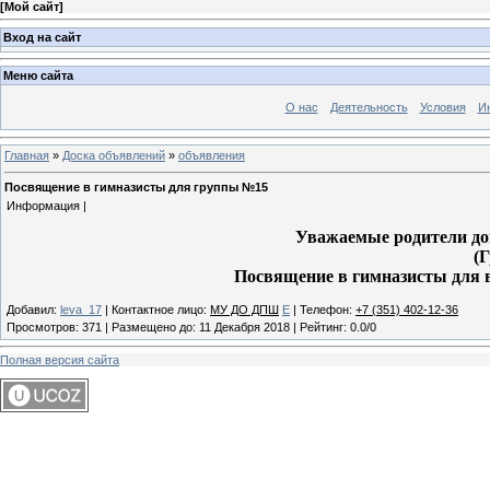
[
Мой сайт
]
Вход на сайт
Меню сайта
О нас
Деятельность
Условия
И
Главная
»
Доска объявлений
»
объявления
Посвящение в гимназисты для группы №15
Информация |
Уважаемые родители д
(Г
Посвящение в гимназисты для ва
Добавил
:
leva_17
|
Контактное лицо
:
МУ ДО ДПШ
E
|
Телефон
:
+7 (351) 402-12-36
Просмотров
:
371
|
Размещено до
:
11 Декабря 2018
|
Рейтинг
:
0.0
/
0
Полная версия сайта