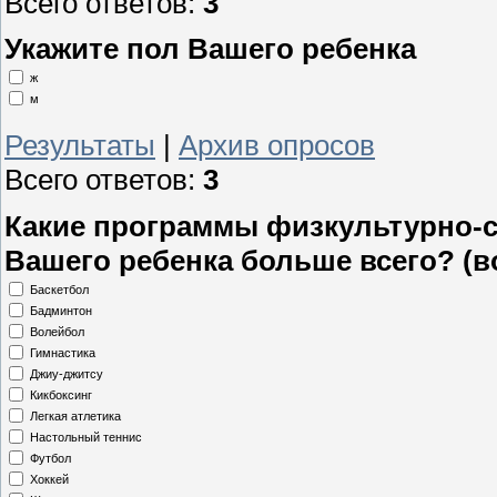
Всего ответов:
3
Укажите пол Вашего ребенка
ж
м
Результаты
|
Архив опросов
Всего ответов:
3
Какие программы физкультурно-
Вашего ребенка больше всего? (
Баскетбол
Бадминтон
Волейбол
Гимнастика
Джиу-джитсу
Кикбоксинг
Легкая атлетика
Настольный теннис
Футбол
Хоккей