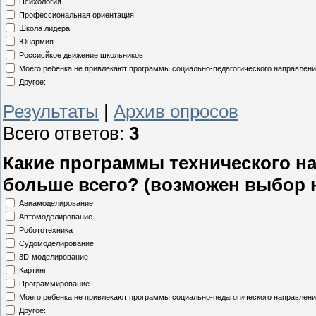
Психология
Профессиональная ориентация
Школа лидера
Юнармия
Россисйкое движение школьников
Моего ребенка не привлекают программы социально-педагогического направлен
Другое:
Результаты
|
Архив опросов
Всего ответов:
3
Какие программы технического н
больше всего? (возможен выбор 
Авиамоделирование
Автомоделирование
Робототехника
Судомоделирование
3D-моделирование
Картинг
Программирование
Моего ребенка не привлекают программы социально-педагогического направлен
Другое: