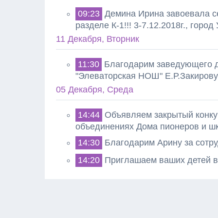
09:23
Демина Ирина завоевала се
разделе К-1!!! 3-7.12.2018г., город
11 Декабря, Вторник
11:30
Благодарим заведующего д/
"Элеваторская НОШ" Е.Р.Закирову 
05 Декабря, Среда
14:44
Объявляем закрытый конкур
объединениях Дома пионеров и ш
14:30
Благодарим Арину за сотру
14:20
Приглашаем ваших детей в