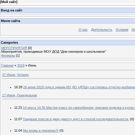
[
Мой сайт
]
Вход на сайт
Меню сайта
О нас
Деятельность
Условия
И
Categories
МЕРОПРИЯТИЯ
[0]
Мероприятия, проводимые МОУ ДОД "Дом пионеров и школьников"
Филиалы
[1]
Главная
»
2019
»
Июнь
27 Июня, Четверг
16:28
26 июня 2019 года в здании МУ ДО «ДПШ» состоялась отчетно-выборн
17 Июня, Понедельник
11:23
14 июн в 14:35 Мастер-класс по самообороне, оригами-поделка и кукла и
11:07
Градация поясов в джиу-джитсу идут в строгой последовательности.
(0)
11:04
Мы вновь в призерах!!!
(0)