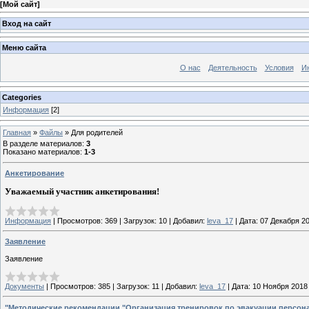
[
Мой сайт
]
Вход на сайт
Меню сайта
О нас
Деятельность
Условия
И
Categories
Информация
[2]
Главная
»
Файлы
» Для родителей
В разделе материалов
:
3
Показано материалов
:
1-3
Анкетирование
Уважаемый участник анкетирования!
Информация
|
Просмотров:
369
|
Загрузок:
10
|
Добавил:
leva_17
|
Дата:
07 Декабря 2
Заявление
Заявление
Документы
|
Просмотров:
385
|
Загрузок:
11
|
Добавил:
leva_17
|
Дата:
10 Ноября 2018
"Методические рекомендации "Организация тренировок по эвакуации персон