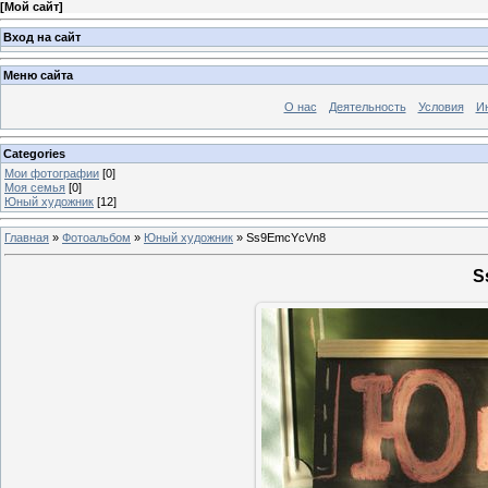
[
Мой сайт
]
Вход на сайт
Меню сайта
О нас
Деятельность
Условия
И
Categories
Мои фотографии
[0]
Моя семья
[0]
Юный художник
[12]
Главная
»
Фотоальбом
»
Юный художник
» Ss9EmcYcVn8
S