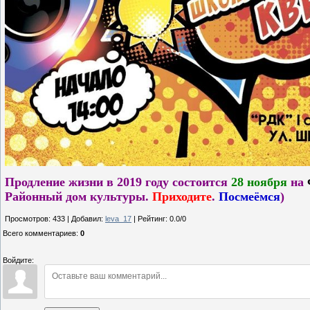
Продление жизни в 2019 году состоится
28 ноября
на
Районный дом культуры.
Приходите
.
Посмеёмся
)
Просмотров
:
433
|
Добавил
:
leva_17
|
Рейтинг
:
0.0
/
0
Всего комментариев
:
0
Войдите: