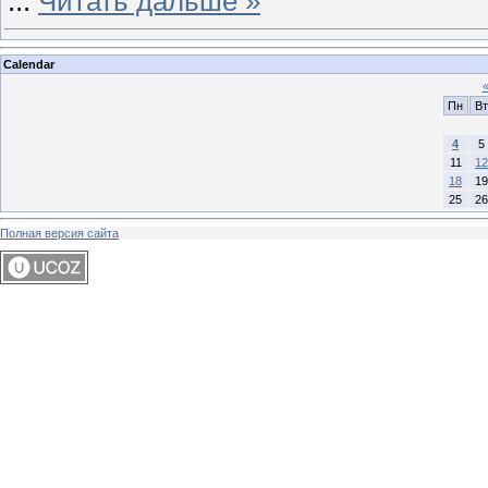
...
Читать дальше »
Calendar
Пн
Вт
4
5
11
12
18
19
25
26
Полная версия сайта