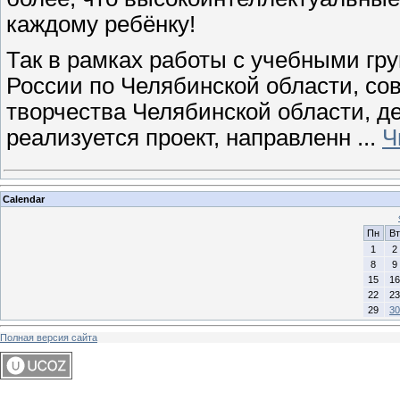
каждому ребёнку!
Так в рамках работы с учебными гр
России по Челябинской области, со
творчества Челябинской области, 
реализуется проект, направленн
...
Ч
Calendar
Пн
Вт
1
2
8
9
15
16
22
23
29
30
Полная версия сайта