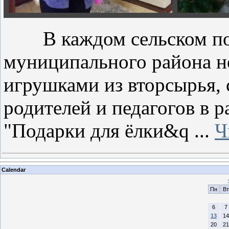
В каждом сельском п
муниципального района н
игрушками из вторсырья, 
родителей и педагогов в 
"Подарки для ёлки&q
...
Ч
Calendar
Пн
Вт
6
7
13
14
20
21