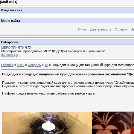
[
Мой сайт
]
Вход на сайт
Меню сайта
О нас
Деятельность
Условия
И
Categories
МЕРОПРИЯТИЯ
[0]
Мероприятия, проводимые МОУ ДОД "Дом пионеров и школьников"
Филиалы
[1]
Главная
»
2019
»
Февраль
»
18
» Подходит к концу дистанционный курс для мотивиро
Подходит к концу дистанционный курс для мотивированных школьников "Ди
Подходит к концу дистанционный курс для мотивированных школьников "Дизайнер-де
Надеемся, что этот курс будет частью профессионального самоопределения обуча
На фото представлены некоторые работы участников курса.