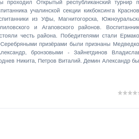
ы проходил Открытый республиканский турнир 
питанника учалинской секции кикбоксинга Красно
спитанники из Уфы, Магнитогорска, Южноуральск
елиловского и Агаповского районов. Воспитанни
тстояли честь района. Победителями стали Ермак
. Серебряными призёрами были признаны Медведк
лександр, бронзовыми - Зайнетдинов Владисла
однев Никита, Петров Виталий. Демин Александр б