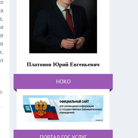
по
ва
а,
ки
ов
ов
в,
ыл
Платонов Юрий Евгеньевич
НОКО
ПОРТАЛ ГОС.УСЛУГ