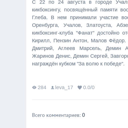
С 22 по 24 августа в городе Учал
кикбоксингу, посвящённый памяти вос
Глеба. В нем принимали участие во
Оренбурга, Учалов, Златоуста, Абз
кикбоксинг-клуба "Фанат" достойно о
Кирилл, Пензин Антон, Малов Фёдор
Дмитрий, Аглеев Марсель, Демин А
Жаринов Денис, Демин Сергей, Завгор
награждён кубком "За волю к победе".
284
leva_17
0.0
/
0
Всего комментариев
:
0