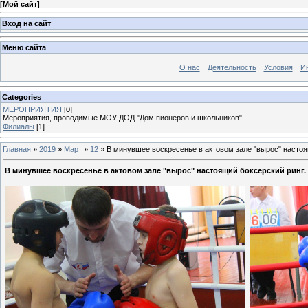
[
Мой сайт
]
Вход на сайт
Меню сайта
О нас
Деятельность
Условия
И
Categories
МЕРОПРИЯТИЯ
[0]
Мероприятия, проводимые МОУ ДОД "Дом пионеров и школьников"
Филиалы
[1]
Главная
»
2019
»
Март
»
12
» В минувшее воскресенье в актовом зале "вырос" настоя
В минувшее воскресенье в актовом зале "вырос" настоящий боксерский ринг.