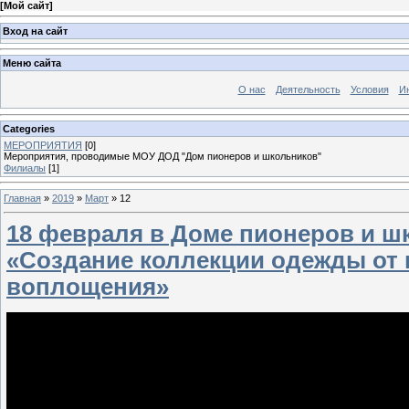
[
Мой сайт
]
Вход на сайт
Меню сайта
О нас
Деятельность
Условия
И
Categories
МЕРОПРИЯТИЯ
[0]
Мероприятия, проводимые МОУ ДОД "Дом пионеров и школьников"
Филиалы
[1]
Главная
»
2019
»
Март
»
12
18 февраля в Доме пионеров и ш
«Создание коллекции одежды от 
воплощения»